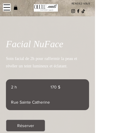
RENDEZ-VOUS
Facial NuFace
Soin facial de 2h pour raffermir la peau et
révéler un teint lumineux et éclatant.
170 dollars
canadiens
2 h
2
170 $
h
Rue Sainte Catherine
Réserver