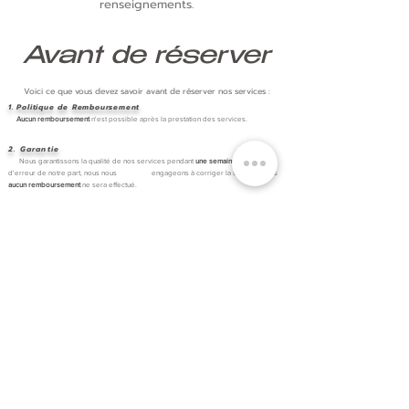
renseignements.
Avant de réserver
Voici ce que vous devez savoir avant de réserver nos services :​​
1. Politique de Remboursement
Aucun remboursement
n'est possible après la prestation des services.
2. Garantie
Nous garantissons la qualité de nos services pendant
une semaine
. En cas
d'erreur de notre part, nous nous engageons à corriger la situation, mais
aucun remboursement
ne sera effectué.​​​
3. Politique d'annulation
Par respect pour notre organisation et nos autres clients, nous vous demandons
d'annuler ou de modifier votre rendez-vous au moins
48 heures à l'avance,
sans frais.
Toute annulation effectuée
moins de 24 heures
avant le rendez-vous entraînera des
frais
correspondant à
50 %
du coût du service.
En cas d'
absence sans préavis
(no-show), c'est-à-dire lorsque le client ne se
présente pas à son rendez-vous et ne nous en informe pas à l'avance,
100 %
du coût
du service sera facturé.
Si ces conditions ne sont pas respectées, aucun nouveau rendez-vous ne pourra
être pris tant que les frais applicables n'auront pas été acquittés.​
4. Paiement
Le paiement est dû à la fin de la prestation, par
carte
ou en argent
comptant
.
Merci de votre compréhension. Cette politique nous permet d'offrir un service